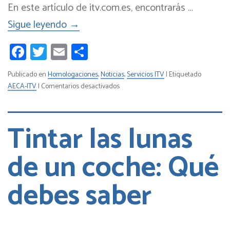
En este artículo de itv.com.es, encontrarás …
Sigue leyendo
→
Facebook
Twitter
Email
Compartir
Publicado en
Homologaciones
,
Noticias
,
Servicios ITV
|
Etiquetado
en
AECA-ITV
|
Comentarios desactivados
Novedades
de
la
Tintar las lunas
ITV
para
de un coche: Qué
2022:
normativa,
debes saber
cambios
que
debes
saber