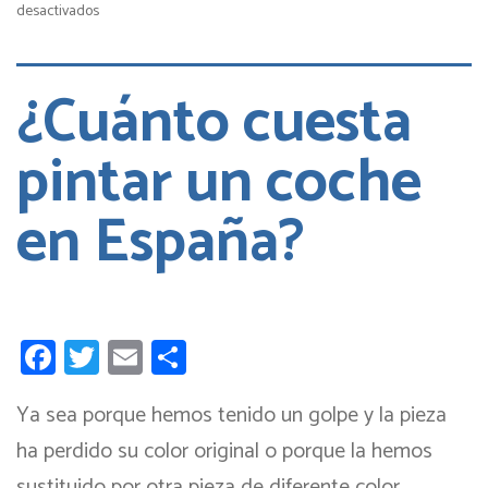
en
desactivados
Tipos
de
matrículas
¿Cuánto cuesta
de
vehículos
pintar un coche
en
España:
en España?
¿Cúantas
hay
y
cuáles
son?
Facebook
Twitter
Email
Compartir
Ya sea porque hemos tenido un golpe y la pieza
ha perdido su color original o porque la hemos
sustituido por otra pieza de diferente color,