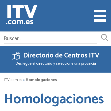
Directorio de Centros ITV
Cita ITV
Desliegue el directorio y seleccione una provincia
Cambiar o Anular Cita
Empresas ITV
ITV.com.es
»
Homologaciones
Documentación
Homologaciones
Precios