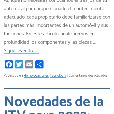
Aunque no necesitas conocer los entresijos de tu
automóvil para proporcionarle el mantenimiento
adecuado, cada propietario debe familiarizarse con
las partes más importantes de un automóvil y sus
funciones. En este artículo, analizaremos en
profundidad los componentes y las piezas …
Sigue leyendo
→
Facebook
Twitter
Email
Compartir
en
Publicado en
Homologaciones
,
Tecnología
|
Comentarios desactivados
Las
dife
part
Novedades de la
de
un
coc