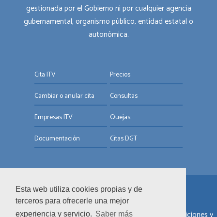
gestionada por el Gobierno ni por cualquier agencia
gubernamental, organismo público, entidad estatal o
autonómica.
Cita ITV
Precios
Cambiar o anular cita
Consultas
Empresas ITV
Quejas
Documentación
Citas DGT
Esta web utiliza cookies propias y de
© ITV.com.es
terceros para ofrecerle una mejor
Sobre nosotros
|
Informar de un error
|
Términos y condiciones y
experiencia y servicio.
Saber más