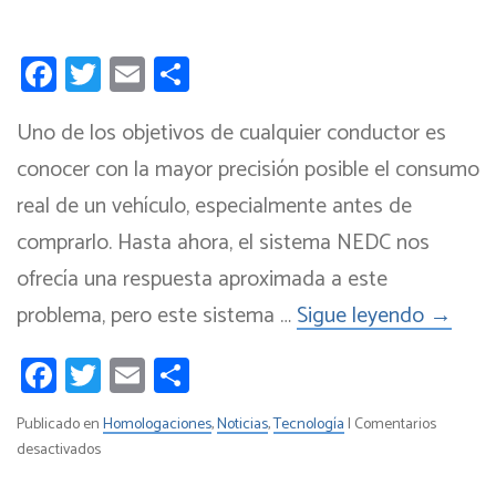
Facebook
Twitter
Email
Compartir
Uno de los objetivos de cualquier conductor es
conocer con la mayor precisión posible el consumo
real de un vehículo, especialmente antes de
comprarlo. Hasta ahora, el sistema NEDC nos
ofrecía una respuesta aproximada a este
problema, pero este sistema …
Sigue leyendo
→
Facebook
Twitter
Email
Compartir
Publicado en
Homologaciones
,
Noticias
,
Tecnología
|
Comentarios
en
desactivados
WLTP: