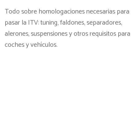
Consultas
Todo sobre homologaciones necesarias para
Quejas
pasar la ITV: tuning, faldones, separadores,
alerones, suspensiones y otros requisitos para
Cita DGT
coches y vehículos.