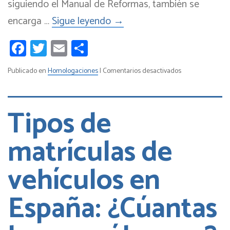
siguiendo el Manual de Reformas, también se
encarga …
Sigue leyendo
→
Facebook
Twitter
Email
Compartir
en
Publicado en
Homologaciones
|
Comentarios desactivados
Cómo
homologar
piezas
Tipos de
y
accesorios
matrículas de
del
coche
vehículos en
para
la
ITV
España: ¿Cúantas