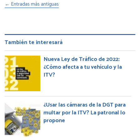
Qué
←
Entradas más antiguas
es
y
todo
lo
que
También te interesará
necesitas
saber
Nueva Ley de Tráfico de 2022:
¿Cómo afecta a tu vehículo y la
ITV?
¿Usar las cámaras de la DGT para
multar por la ITV? La patronal lo
propone