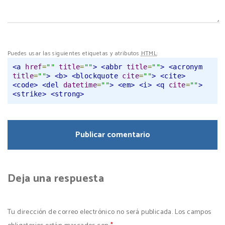
Puedes usar las siguientes etiquetas y atributos
HTML
:
<a
href
=
""
title
=
""
>
<abbr
title
=
""
>
<acronym
title
=
""
>
<b>
<blockquote
cite
=
""
>
<cite>
<code>
<del
datetime
=
""
>
<em>
<i>
<q
cite
=
""
>
<strike>
<strong>
Deja una respuesta
Tu dirección de correo electrónico no será publicada.
Los campos