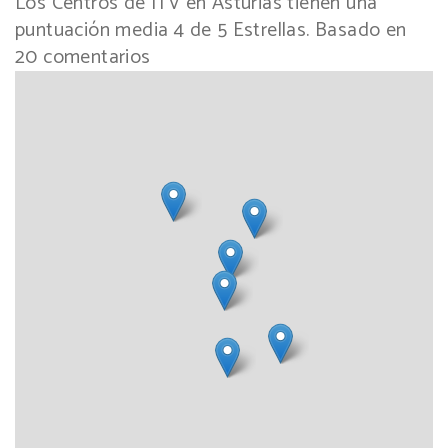
Los Centros de ITV en Asturias tienen una
puntuación media
4
de
5
Estrellas. Basado en
20
comentarios