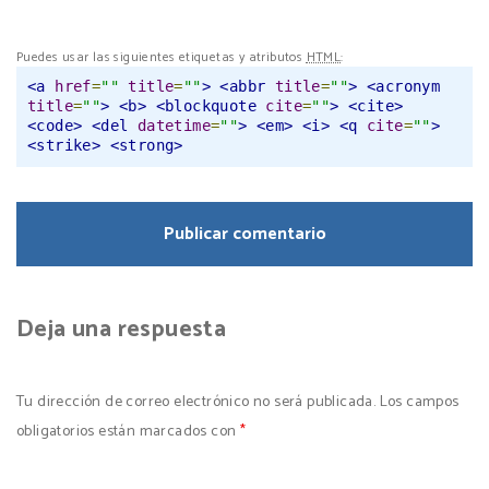
Puedes usar las siguientes etiquetas y atributos
HTML
:
<a
href
=
""
title
=
""
>
<abbr
title
=
""
>
<acronym
title
=
""
>
<b>
<blockquote
cite
=
""
>
<cite>
<code>
<del
datetime
=
""
>
<em>
<i>
<q
cite
=
""
>
<strike>
<strong>
Deja una respuesta
Tu dirección de correo electrónico no será publicada.
Los campos
obligatorios están marcados con
*