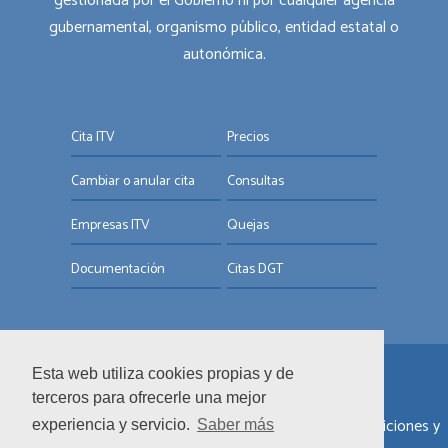
gestionada por el Gobierno ni por cualquier agencia
gubernamental, organismo público, entidad estatal o
autonómica.
Cita ITV
Precios
Cambiar o anular cita
Consultas
Empresas ITV
Quejas
Documentación
Citas DGT
Esta web utiliza cookies propias y de
© ITV.com.es
terceros para ofrecerle una mejor
Sobre nosotros
|
Informar de un error
|
Términos y condiciones y
experiencia y servicio.
Saber más