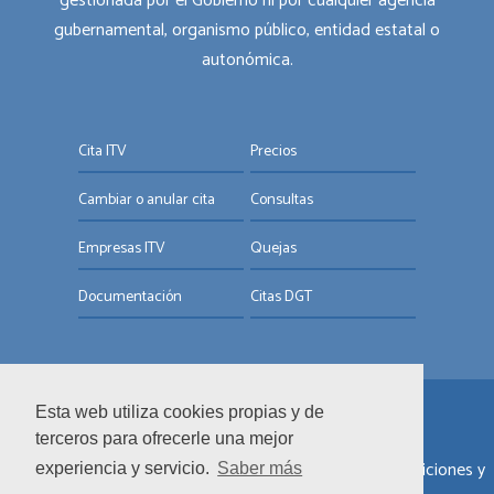
gestionada por el Gobierno ni por cualquier agencia
gubernamental, organismo público, entidad estatal o
autonómica.
Cita ITV
Precios
Cambiar o anular cita
Consultas
Empresas ITV
Quejas
Documentación
Citas DGT
Esta web utiliza cookies propias y de
© ITV.com.es
terceros para ofrecerle una mejor
Sobre nosotros
|
Informar de un error
|
Términos y condiciones y
experiencia y servicio.
Saber más