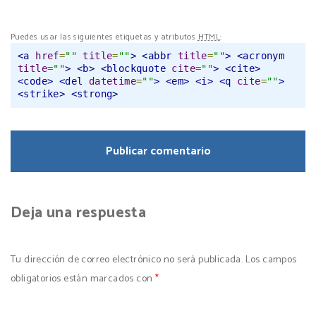
Puedes usar las siguientes etiquetas y atributos
HTML
:
<a
href
=
""
title
=
""
>
<abbr
title
=
""
>
<acronym
title
=
""
>
<b>
<blockquote
cite
=
""
>
<cite>
<code>
<del
datetime
=
""
>
<em>
<i>
<q
cite
=
""
>
<strike>
<strong>
Deja una respuesta
Tu dirección de correo electrónico no será publicada.
Los campos
obligatorios están marcados con
*