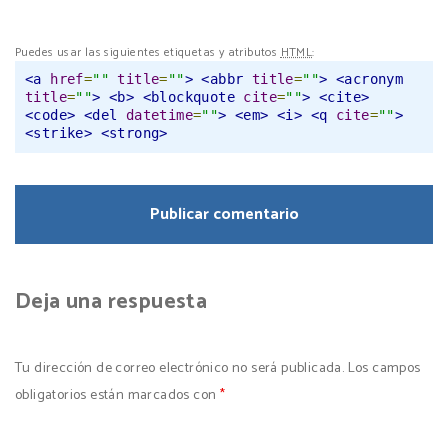
Puedes usar las siguientes etiquetas y atributos
HTML
:
<a
href
=
""
title
=
""
>
<abbr
title
=
""
>
<acronym
title
=
""
>
<b>
<blockquote
cite
=
""
>
<cite>
<code>
<del
datetime
=
""
>
<em>
<i>
<q
cite
=
""
>
<strike>
<strong>
Deja una respuesta
Tu dirección de correo electrónico no será publicada.
Los campos
obligatorios están marcados con
*