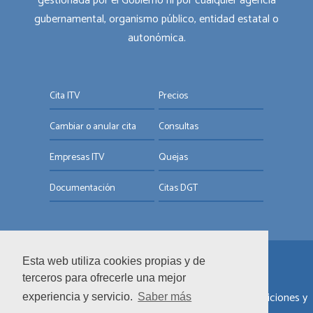
gestionada por el Gobierno ni por cualquier agencia
gubernamental, organismo público, entidad estatal o
autonómica.
Cita ITV
Precios
Cambiar o anular cita
Consultas
Empresas ITV
Quejas
Documentación
Citas DGT
Esta web utiliza cookies propias y de
© ITV.com.es
terceros para ofrecerle una mejor
Sobre nosotros
|
Informar de un error
|
Términos y condiciones y
experiencia y servicio.
Saber más