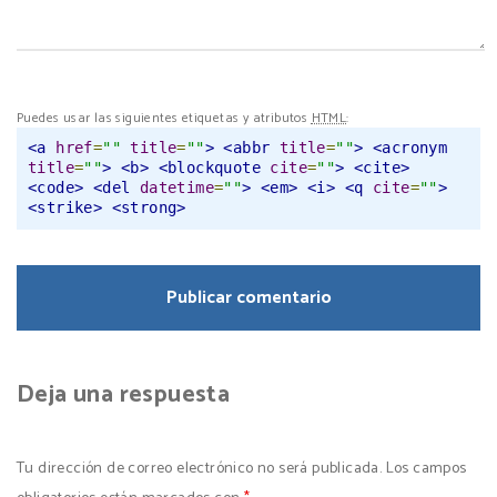
Puedes usar las siguientes etiquetas y atributos
HTML
:
<a
href
=
""
title
=
""
>
<abbr
title
=
""
>
<acronym
title
=
""
>
<b>
<blockquote
cite
=
""
>
<cite>
<code>
<del
datetime
=
""
>
<em>
<i>
<q
cite
=
""
>
<strike>
<strong>
Deja una respuesta
Tu dirección de correo electrónico no será publicada.
Los campos