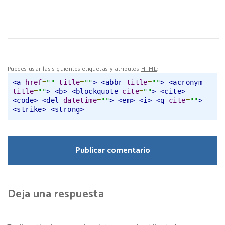
Puedes usar las siguientes etiquetas y atributos
HTML
:
<a
href
=
""
title
=
""
>
<abbr
title
=
""
>
<acronym
title
=
""
>
<b>
<blockquote
cite
=
""
>
<cite>
<code>
<del
datetime
=
""
>
<em>
<i>
<q
cite
=
""
>
<strike>
<strong>
Deja una respuesta