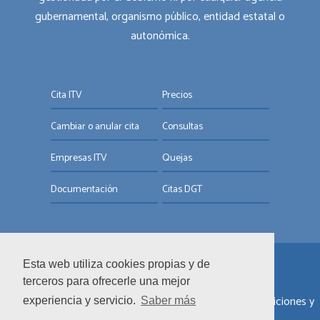
gubernamental, organismo público, entidad estatal o
autonómica.
Cita ITV
Precios
Cambiar o anular cita
Consultas
Empresas ITV
Quejas
Documentación
Citas DGT
Esta web utiliza cookies propias y de
© ITV.com.es
terceros para ofrecerle una mejor
Sobre nosotros
|
Informar de un error
|
Términos y condiciones y
experiencia y servicio.
Saber más