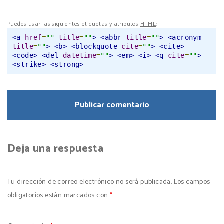
Puedes usar las siguientes etiquetas y atributos
HTML
:
<a
href
=
""
title
=
""
>
<abbr
title
=
""
>
<acronym
title
=
""
>
<b>
<blockquote
cite
=
""
>
<cite>
<code>
<del
datetime
=
""
>
<em>
<i>
<q
cite
=
""
>
<strike>
<strong>
Deja una respuesta
Tu dirección de correo electrónico no será publicada.
Los campos
obligatorios están marcados con
*