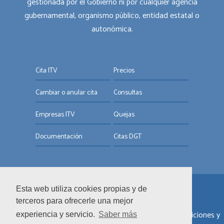
gestionada por el Gobierno ni por cualquier agencia
gubernamental, organismo público, entidad estatal o
autonómica.
Cita ITV
Precios
Cambiar o anular cita
Consultas
Empresas ITV
Quejas
Documentación
Citas DGT
Esta web utiliza cookies propias y de
© ITV.com.es
terceros para ofrecerle una mejor
Sobre nosotros
|
Informar de un error
|
Términos y condiciones y
experiencia y servicio.
Saber más