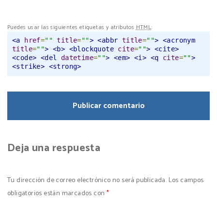
Puedes usar las siguientes etiquetas y atributos
HTML
:
<a
href
=
""
title
=
""
>
<abbr
title
=
""
>
<acronym
title
=
""
>
<b>
<blockquote
cite
=
""
>
<cite>
<code>
<del
datetime
=
""
>
<em>
<i>
<q
cite
=
""
>
<strike>
<strong>
Deja una respuesta
Tu dirección de correo electrónico no será publicada.
Los campos
obligatorios están marcados con
*