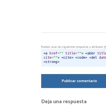
Puedes usar las siguientes etiquetas y atributos
H
<a
href
=
""
title
=
""
>
<abbr
titl
cite
=
""
>
<cite>
<code>
<del
dat
<strong>
Deja una respuesta