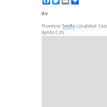
Facebook
Twitter
Email
Compart
itv
Provincia:
Sevilla
Localidad:
Caza
Aptdo C.25.