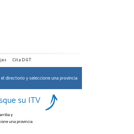
jas
Cita DGT
el directorio y seleccione una provincia
sque su ITV
arriba y
cione una provincia.