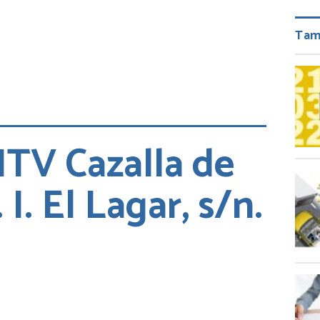
Tam
 ITV Cazalla de
. I. El Lagar, s/n.
.