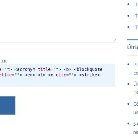
I
I
IT
Últi
TML
:
Po
e
=
""
>
<acronym
title
=
""
>
<b>
<blockquote
co
etime
=
""
>
<em>
<i>
<q
cite
=
""
>
<strike>
Úl
D
Có
un
5 
ne