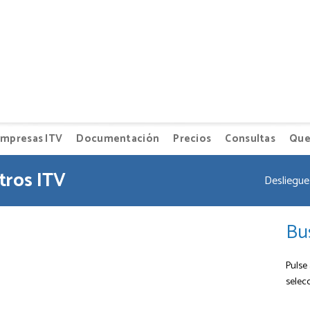
mpresas ITV
Documentación
Precios
Consultas
Que
tros ITV
Desliegue 
Bu
Pulse 
selec