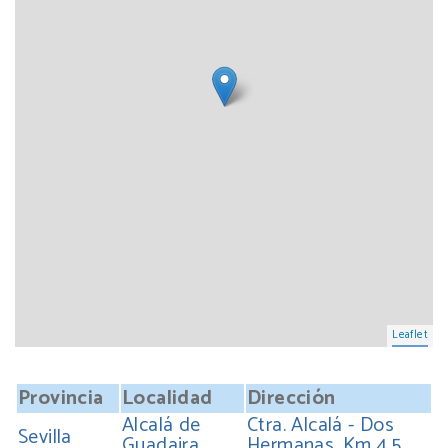
Leaflet
Provincia
Localidad
Dirección
Alcalá de
Ctra. Alcalá - Dos
Sevilla
Guadaira
Hermanas, Km 4.5