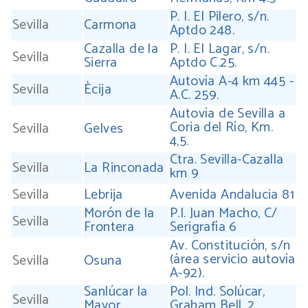
P. I. El Pilero, s/n.
Sevilla
Carmona
Aptdo 248.
Cazalla de la
P. I. El Lagar, s/n.
Sevilla
Sierra
Aptdo C.25.
Autovía A-4 km 445 -
Sevilla
Ècija
A.C. 259.
Autovía de Sevilla a
Coria del Río, Km.
Sevilla
Gelves
4,5.
Ctra. Sevilla-Cazalla
Sevilla
La Rinconada
km 9
Sevilla
Lebrija
Avenida Andalucia 81
Morón de la
P.I. Juan Macho, C/
Sevilla
Frontera
Serigrafía 6
Av. Constitución, s/n
(área servicio autovía
Sevilla
Osuna
A-92).
Sanlúcar la
Pol. Ind. Solúcar,
Sevilla
Mayor
Graham Bell, 2