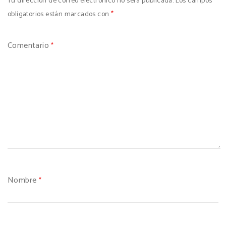
Tu dirección de correo electrónico no será publicada.
Los campos
obligatorios están marcados con
*
Comentario
*
Nombre
*