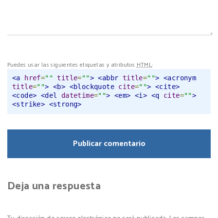
Puedes usar las siguientes etiquetas y atributos
HTML
:
<a
href
=
""
title
=
""
>
<abbr
title
=
""
>
<acronym
title
=
""
>
<b>
<blockquote
cite
=
""
>
<cite>
<code>
<del
datetime
=
""
>
<em>
<i>
<q
cite
=
""
>
<strike>
<strong>
Deja una respuesta