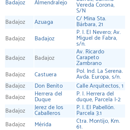
Badajoz
Almendralejo
Vereda Corona,
S/N
C/ Mina Sta.
Badajoz
Azuaga
Bárbara, 21
P. I. El Nevero; Av.
Miguel de Fabra,
Badajoz
Badajoz
s/n.
Av. Ricardo
Carapeto
Badajoz
Badajoz
Zambrano
Pol. Ind. La Serena.
Badajoz
Castuera
Avda. Europa, s/n.
Badajoz
Don Benito
Calle Arquitectos, 1
Herrera del
P. I. Herrera del
Badajoz
Duque
duque, Parcela I-2
Jerez de los
P. I. El Pabellón.
Badajoz
Caballeros
Parcela 3.1
Ctra. Montijo, Km.
Badajoz
Mérida
61.