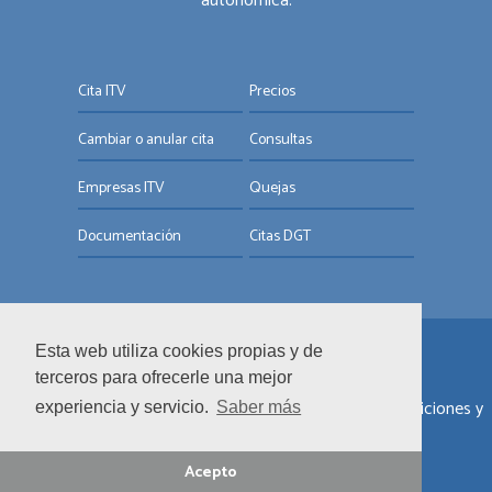
autonómica.
Cita ITV
Precios
Cambiar o anular cita
Consultas
Empresas ITV
Quejas
Documentación
Citas DGT
Esta web utiliza cookies propias y de
© ITV.com.es
terceros para ofrecerle una mejor
Sobre nosotros
|
Informar de un error
|
Términos y condiciones y
experiencia y servicio.
Saber más
términos de uso
|
Política de privacidad y cookies
Acepto