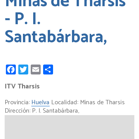
Minas de Tharsis
- P. I.
Santabárbara,
Facebook
Twitter
Email
Compartir
ITV Tharsis
Provincia:
Huelva
Localidad:
Minas de Tharsis
Dirección:
P. I. Santabárbara,