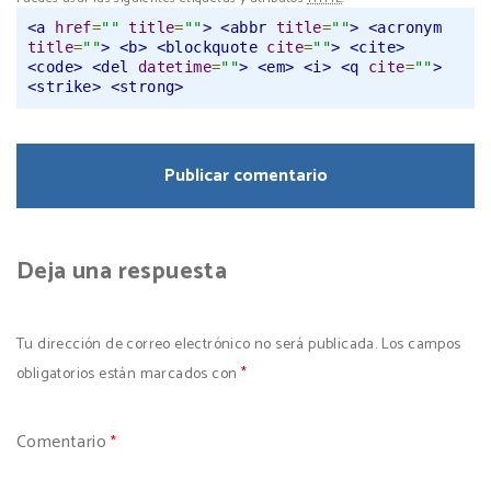
<a
href
=
""
title
=
""
>
<abbr
title
=
""
>
<acronym
title
=
""
>
<b>
<blockquote
cite
=
""
>
<cite>
<code>
<del
datetime
=
""
>
<em>
<i>
<q
cite
=
""
>
<strike>
<strong>
Deja una respuesta
Tu dirección de correo electrónico no será publicada.
Los campos
obligatorios están marcados con
*
Comentario
*