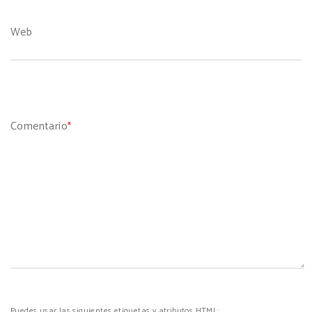
Web
Comentario
*
Puedes usar las siguientes etiquetas y atributos
HTML
: