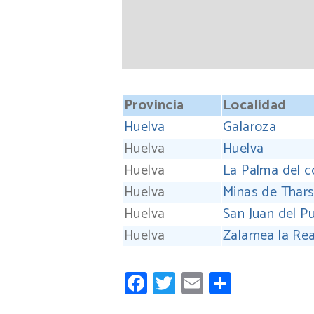
Provincia
Localidad
Huelva
Galaroza
Huelva
Huelva
Huelva
La Palma del 
Huelva
Minas de Thars
Huelva
San Juan del P
Huelva
Zalamea la Rea
Facebook
Twitter
Email
Compart