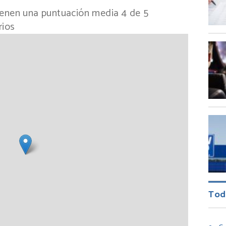
tienen una puntuación media
4
de
5
rios
Tod