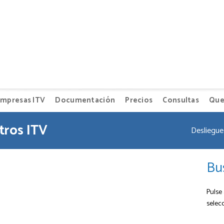
mpresas ITV
Documentación
Precios
Consultas
Que
tros ITV
Desliegue 
Bu
Pulse 
selec