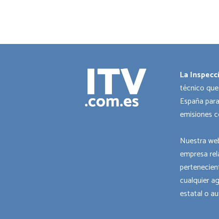
La Inspecc
técnico que
España para
emisiones c
Nuestra web
empresa rel
pertenecient
cualquier a
estatal o a