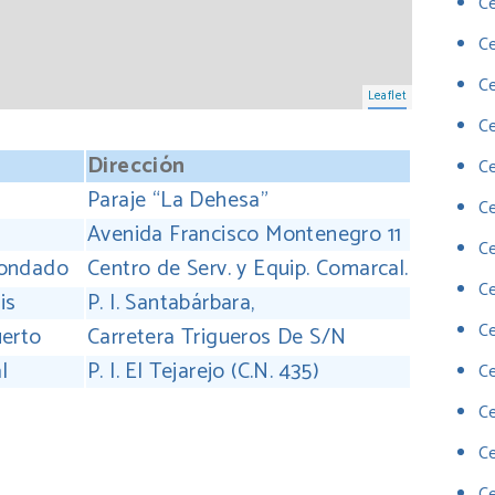
Ce
C
Ce
Leaflet
Ce
Dirección
Ce
Paraje “La Dehesa”
Ce
Avenida Francisco Montenegro 11
Ce
condado
Centro de Serv. y Equip. Comarcal.
Ce
is
P. I. Santabárbara,
Ce
uerto
Carretera Trigueros De S/N
l
P. I. El Tejarejo (C.N. 435)
Ce
C
ir
C
Ce