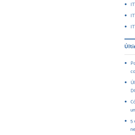
I
I
IT
Últi
Po
co
Úl
D
Có
un
5 
ne