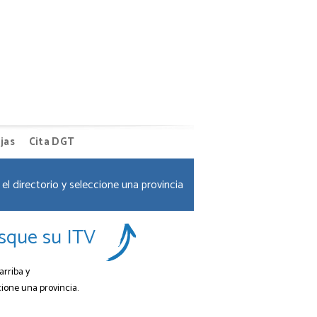
jas
Cita DGT
el directorio y seleccione una provincia
sque su ITV
arriba y
cione una provincia.