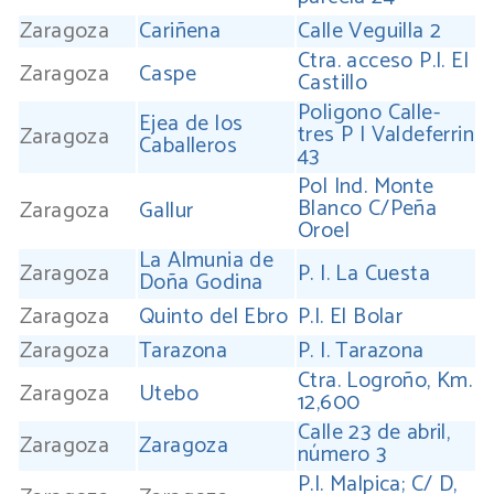
Zaragoza
Cariñena
Calle Veguilla 2
Ctra. acceso P.I. El
Zaragoza
Caspe
Castillo
Poligono Calle-
Ejea de los
tres P I Valdeferrin
Zaragoza
Caballeros
43
Pol Ind. Monte
Blanco C/Peña
Zaragoza
Gallur
Oroel
La Almunia de
Zaragoza
P. I. La Cuesta
Doña Godina
Zaragoza
Quinto del Ebro
P.I. El Bolar
Zaragoza
Tarazona
P. I. Tarazona
Ctra. Logroño, Km.
Zaragoza
Utebo
12,600
Calle 23 de abril,
Zaragoza
Zaragoza
número 3
P.I. Malpica; C/ D,