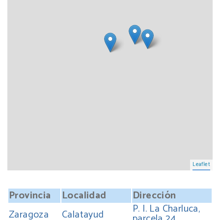
Leaflet
Provincia
Localidad
Dirección
P. I. La Charluca,
Zaragoza
Calatayud
parcela 24