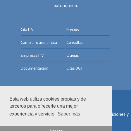
autonómica.
Cita ITV
Precios
Cambiar o anular cita
Consultas
Empresas ITV
Quejas
Documentación
Citas DGT
Esta web utiliza cookies propias y de
© ITV.com.es
terceros para ofrecerle una mejor
Sobre nosotros
|
Informar de un error
|
Términos y condiciones y
experiencia y servicio.
Saber más
términos de uso
|
Política de privacidad y cookies