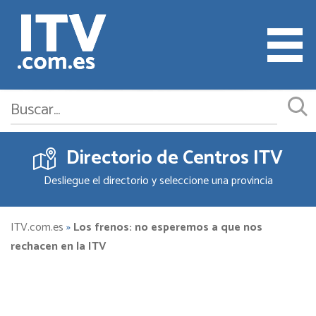
Directorio de Centros ITV
Cita ITV
Desliegue el directorio y seleccione una provincia
Cambiar o Anular Cita
Empresas ITV
ITV.com.es
»
Los frenos: no esperemos a que nos
rechacen en la ITV
Documentación
Precios