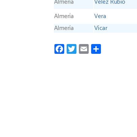
Almería
Vélez Rubio
Almería
Vera
Almería
Vícar
Facebook
Twitter
Email
Compart