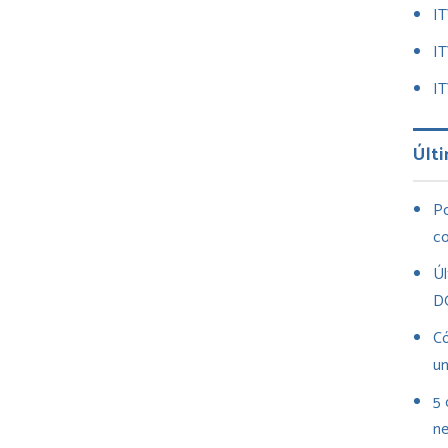
I
I
IT
Últi
Po
co
Úl
D
Có
un
5 
ne