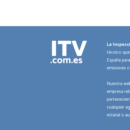
La Inspecc
técnico que
España para
emisiones c
Nuestra web
empresa rel
pertenecient
cualquier a
estatal o a