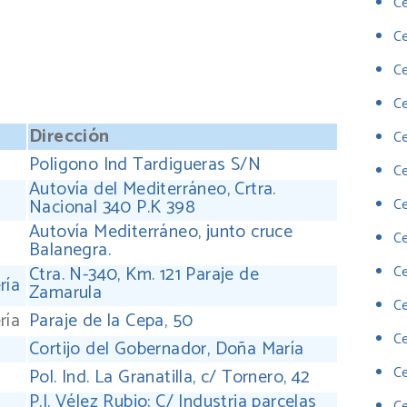
Ce
C
Ce
Ce
Dirección
Ce
Poligono Ind Tardigueras S/N
Ce
Autovía del Mediterráneo, Crtra.
Nacional 340 P.K 398
Ce
Autovía Mediterráneo, junto cruce
Ce
Balanegra.
Ctra. N-340, Km. 121 Paraje de
Ce
ría
Zamarula
Ce
ría
Paraje de la Cepa, 50
C
Cortijo del Gobernador, Doña María
C
Pol. Ind. La Granatilla, c/ Tornero, 42
P.I. Vélez Rubio; C/ Industria parcelas
Ce