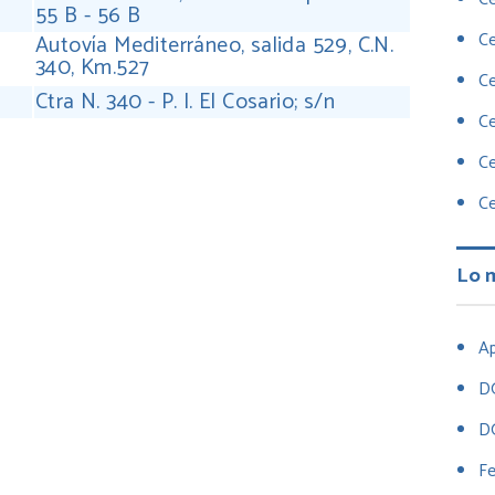
55 B - 56 B
Ce
Autovía Mediterráneo, salida 529, C.N.
340, Km.527
Ce
Ctra N. 340 - P. I. El Cosario; s/n
Ce
ir
Ce
Ce
Lo 
Ap
D
D
Fe