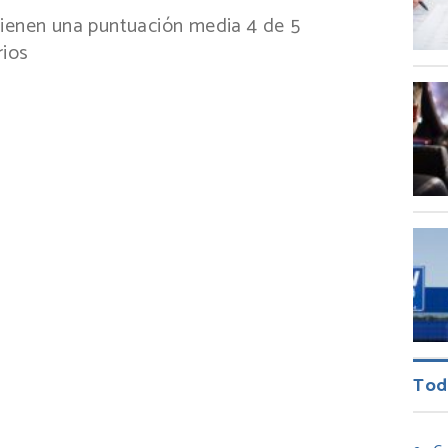
 tienen una puntuación media
4
de
5
ios
Tod