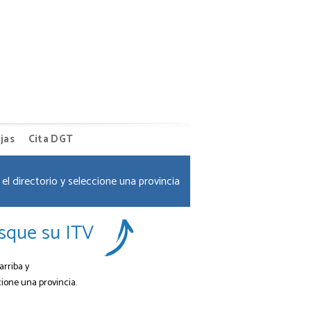
jas
Cita DGT
el directorio y seleccione una provincia
sque su ITV
arriba y
cione una provincia.