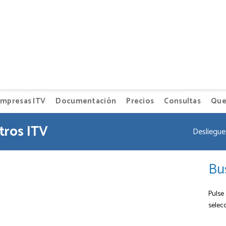
mpresas ITV
Documentación
Precios
Consultas
Que
tros ITV
Desliegue 
Bu
Pulse 
selec