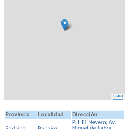
Leaflet
Provincia
Localidad
Dirección
P. I. El Nevero; Av.
Miguel de Fabra,
Badajoz
Badajoz