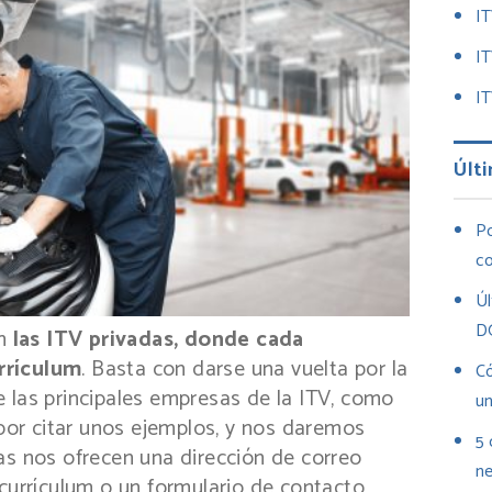
I
I
IT
Últi
Po
co
Úl
D
en
las ITV privadas, donde cada
rrículum
. Basta con darse una vuelta por la
Có
 las principales empresas de la ITV, como
un
 por citar unos ejemplos, y nos daremos
5 
as nos ofrecen una dirección de correo
ne
 currículum o un formulario de contacto