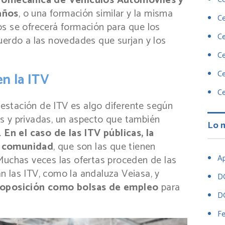
romecánica de Vehículos Automóviles y
años
, o una formación similar y la misma
Ce
os se ofrecerá formación para que los
Ce
uerdo a las novedades que surjan y los
Ce
Ce
n la ITV
Ce
stación de ITV es algo diferente según
s y privadas, un aspecto que también
Lo 
.
En el caso de las ITV públicas, la
a comunidad
, que son las que tienen
Ap
Muchas veces las ofertas proceden de las
 las ITV, como la andaluza Veiasa, y
D
o oposición como bolsas de empleo
para
D
Fe