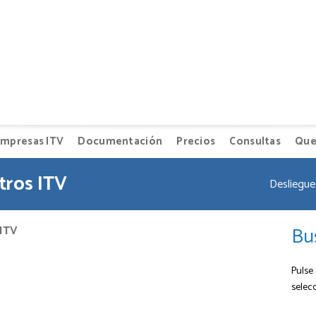
mpresas ITV
Documentación
Precios
Consultas
Que
tros ITV
Desliegue 
Bu
 ITV
Pulse 
selec