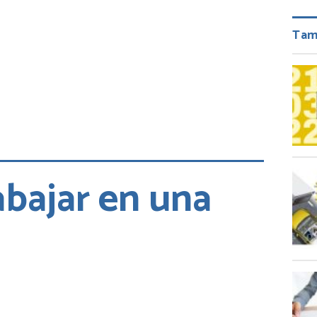
Tam
abajar en una
ir