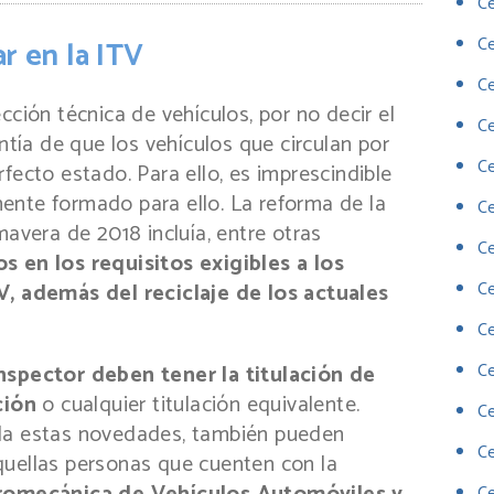
Ce
C
r en la ITV
Ce
cción técnica de vehículos, por no decir el
Ce
antía de que los vehículos que circulan por
Ce
fecto estado. Para ello, es imprescindible
ente formado para ello. La reforma de la
Ce
mavera de 2018 incluía, entre otras
Ce
s en los requisitos exigibles a los
Ce
V, además del reciclaje de los actuales
Ce
Ce
nspector deben tener la titulación de
ción
o cualquier titulación equivalente.
C
ula estas novedades, también pueden
C
quellas personas que cuenten con la
Ce