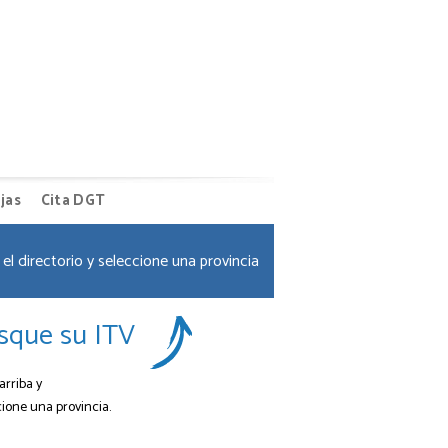
jas
Cita DGT
el directorio y seleccione una provincia
sque su ITV
arriba y
cione una provincia.