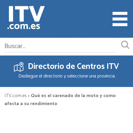
Directorio de Centros ITV
Cita ITV
Desliegue el directorio y seleccione una provincia
Cambiar o Anular Cita
Empresas ITV
ITV.com.es
»
Qué es el carenado de la moto y como
afecta a su rendimiento
Documentación
Precios