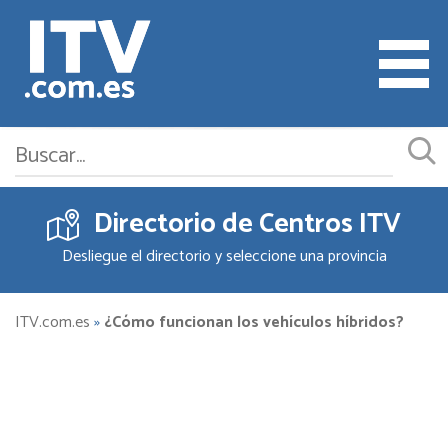
Directorio de Centros ITV
Cita ITV
Desliegue el directorio y seleccione una provincia
Cambiar o Anular Cita
Empresas ITV
ITV.com.es
»
¿Cómo funcionan los vehículos híbridos?
Documentación
Precios