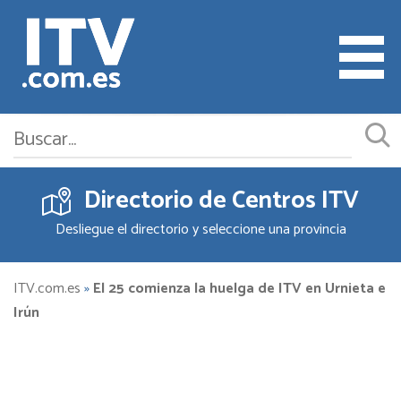
Directorio de Centros ITV
Cita ITV
Desliegue el directorio y seleccione una provincia
Cambiar o Anular Cita
Empresas ITV
ITV.com.es
»
El 25 comienza la huelga de ITV en Urnieta e
Irún
Documentación
Precios