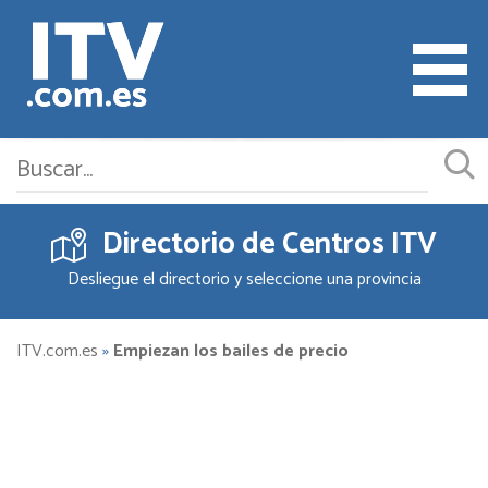
Directorio de Centros ITV
Cita ITV
Desliegue el directorio y seleccione una provincia
Cambiar o Anular Cita
Empresas ITV
ITV.com.es
»
Empiezan los bailes de precio
Documentación
Precios