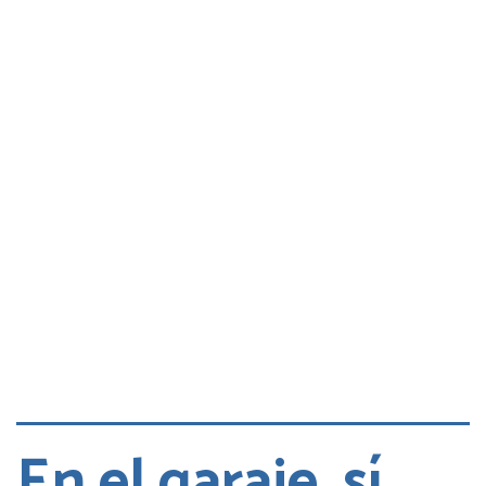
Consultas
Quejas
Cita DGT
En el garaje, sí,