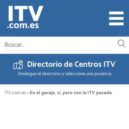
Directorio de Centros ITV
Cita ITV
Desliegue el directorio y seleccione una provincia
Cambiar o Anular Cita
Empresas ITV
ITV.com.es
»
En el garaje, sí, pero con la ITV pasada
Documentación
Precios