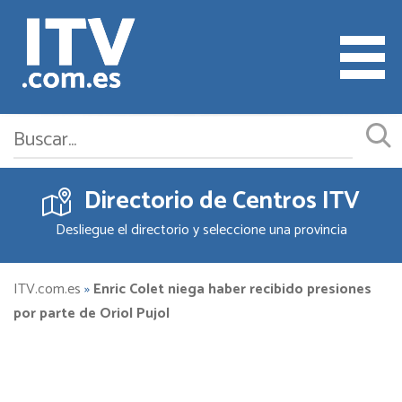
Directorio de Centros ITV
Cita ITV
Desliegue el directorio y seleccione una provincia
Cambiar o Anular Cita
Empresas ITV
ITV.com.es
»
Enric Colet niega haber recibido presiones
por parte de Oriol Pujol
Documentación
Precios