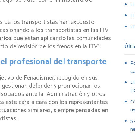
I
I
es de los transportistas han expuesto
IT
ocasionando a los transportistas en las ITV
erios
que están aplicando las comunidades
o de revisión de los frenos en la ITV”.
Últi
el profesional del transporte
Po
co
bjetivo de Fenadismer, recogido en sus
Úl
, gestionar, defender y promocionar los
D
asociados ante la Administración y otros
ca este cara a cara con los representantes
Có
actuaciones similares, siempre pensadas en
un
tistas.
5 
ne