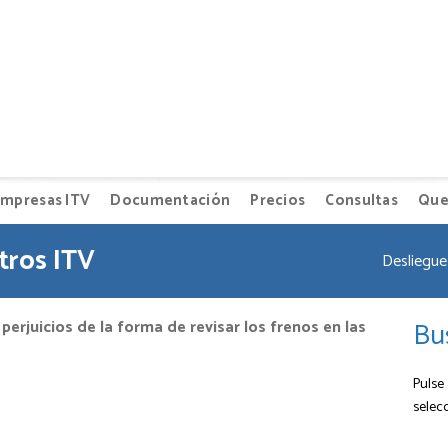
mpresas ITV
Documentación
Precios
Consultas
Que
tros ITV
Desliegue 
Bu
erjuicios de la forma de revisar los frenos en las
Pulse 
selec