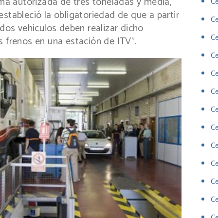
a autorizada de tres toneladas y media,
Ce
stableció la obligatoriedad de que a partir
C
idos vehículos deben realizar dicho
Ce
s frenos en una estación de ITV”.
Ce
Ce
Ce
Ce
Ce
Ce
Ce
C
C
Ce