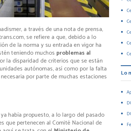
Ce
Ce
adismer, a través de una nota de prensa,
Ce
rans.com, se refiere a que, debido a lo
Ce
ción de la norma y su entrada en vigor ha
“estén teniendo muchos
problemas al
Ce
or la disparidad de criterios que se están
munidades autónomas, así como por la falta
Lo 
a necesaria por parte de muchas estaciones
Ap
D
D
 ya había propuesto, a lo largo del pasado
nes que pertenecen al Comité Nacional de
Fe
 aquí se trata, con el
Ministerio de