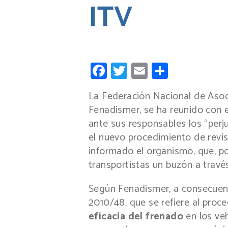
ITV
Facebook
Twitter
Email
Compart
La Federación Nacional de Asoc
Fenadismer, se ha reunido con e
ante sus responsables los “perj
el nuevo procedimiento de revis
informado el organismo, que, po
transportistas un buzón a travé
Según Fenadismer, a consecuenci
2010/48, que se refiere al proc
eficacia del frenado
en los veh