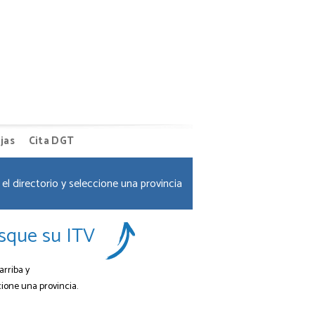
jas
Cita DGT
el directorio y seleccione una provincia
sque su ITV
arriba y
cione una provincia.