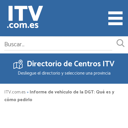
Directorio de Centros ITV
Cita ITV
Desliegue el directorio y seleccione una provincia
Cambiar o Anular Cita
Empresas ITV
ITV.com.es
»
Informe de vehículo de la DGT: Qué es y
cómo pedirlo
Documentación
Precios