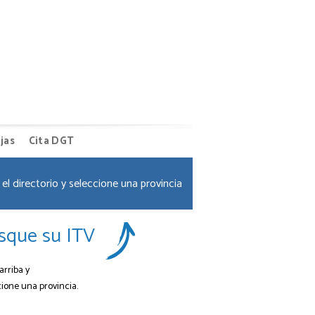
jas
Cita DGT
el directorio y seleccione una provincia
sque su ITV
arriba y
cione una provincia.