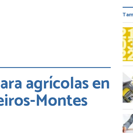
Tam
ara agrícolas en
eiros-Montes
ir