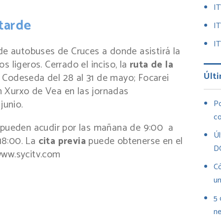
I
tarde
I
IT
 de autobuses de Cruces a donde asistirá la
s ligeros. Cerrado el inciso, la
ruta de la
Últi
 Codeseda del 28 al 31 de mayo; Focarei
San Xurxo de Vea en las jornadas
junio.
Po
co
s pueden acudir por las mañana de 9:00 a
Úl
 18:00. La
cita previa
puede obtenerse en el
D
www.sycitv.com
Có
un
5 
ne