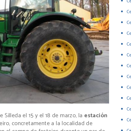
Ce
C
Ce
Ce
Ce
Ce
Ce
Ce
Ce
Ce
C
 Silleda el 15 y el 18 de marzo, la
estación
C
iro, concretamente a la localidad de
Ce