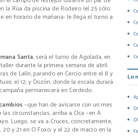
n el campo de festejos durante un par de
en la Rúa da piscina de Rodeiro (el 25 sólo
Ce
te en horario de mañana- le llega el turno a
Ce
Ce
Ce
emana Santa
, será el turno de Agolada, en
Ce
taller durante la primera semana de abril.
ras de Lalín, parando en Cercio entre el 8 y
Lo 
ilatuxe, el 12; y Dozón, donde la escala durará
, la campaña permanecerá en Cerdedo.
Ap
 cambios
–que han de avisarse con un mes
D
n las circunstancias, arriba a Oca –en A
D
mayo. Luego, se va a Cruces, concretamente,
16, 20 y 21 en O Foxo; y el 22 de marzo en la
Fe