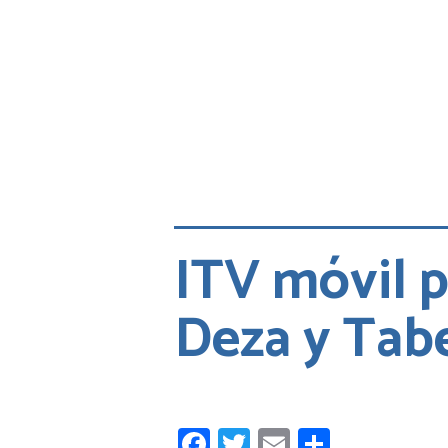
ITV móvil p
Deza y Tab
Facebook
Twitter
Email
Compart