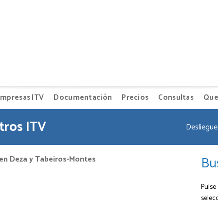
mpresas ITV
Documentación
Precios
Consultas
Que
tros ITV
Desliegue 
Bu
 en Deza y Tabeiros-Montes
Pulse 
selec