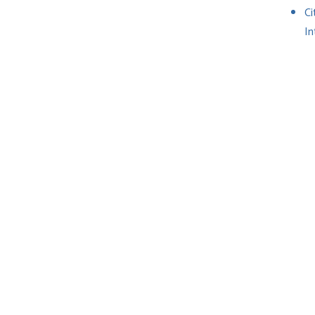
Ci
In
ir