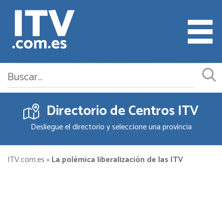
Directorio de Centros ITV
Cita ITV
Desliegue el directorio y seleccione una provincia
Cambiar o Anular Cita
Empresas ITV
ITV.com.es
»
La polémica liberalización de las ITV
Documentación
Precios