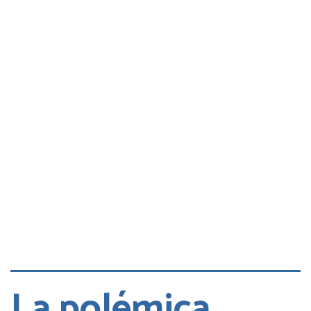
Consultas
Quejas
Cita DGT
La polémica