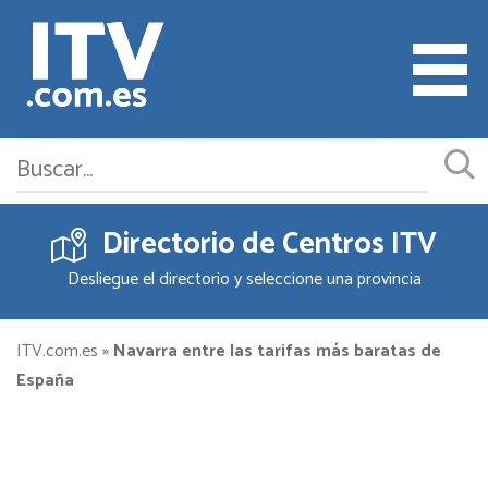
Directorio de Centros ITV
Cita ITV
Desliegue el directorio y seleccione una provincia
Cambiar o Anular Cita
Empresas ITV
ITV.com.es
»
Navarra entre las tarifas más baratas de
España
Documentación
Precios