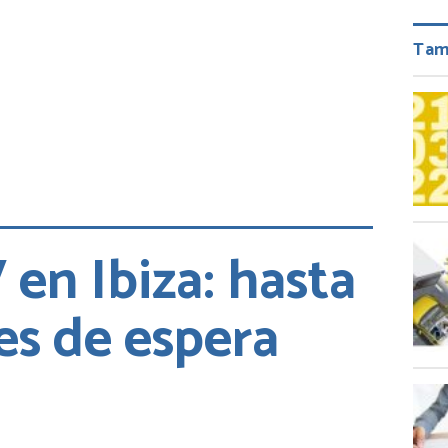
Tam
 en Ibiza: hasta
es de espera
ir