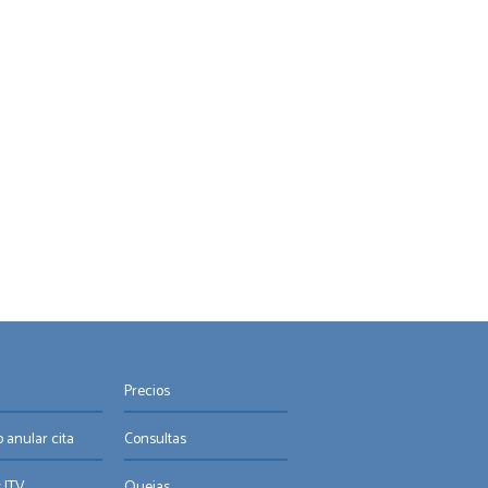
Precios
 anular cita
Consultas
 ITV
Quejas