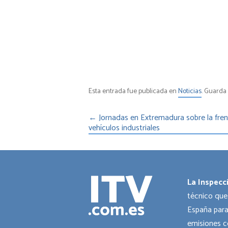
Esta entrada fue publicada en
Noticias
. Guarda
←
Jornadas en Extremadura sobre la fre
vehículos industriales
La Inspecc
técnico que
España para
emisiones c