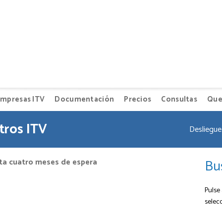
mpresas ITV
Documentación
Precios
Consultas
Que
tros ITV
Desliegue 
Bu
asta cuatro meses de espera
Pulse 
selec