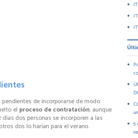
I
I
IT
Últi
Po
co
dientes
Úl
D
s pendientes de incorporarse de modo
Có
uelto el
proceso de contratación
, aunque
un
 días dos personas se incorporen a las
5 
otros dos lo harían para el verano.
ne