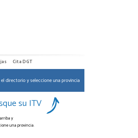
jas
Cita DGT
el directorio y seleccione una provincia
sque su ITV
arriba y
cione una provincia.