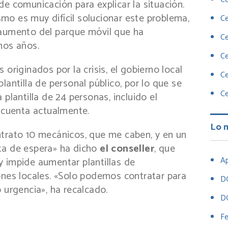
de comunicación para explicar la situación.
mo es muy difícil solucionar este problema,
Ce
 aumento del parque móvil que ha
Ce
mos años.
Ce
 originados por la crisis, el gobierno local
Ce
lantilla de personal público, por lo que se
Ce
 plantilla de 24 personas, incluido el
e cuenta actualmente.
Lo 
ntrato 10 mecánicos, que me caben, y en un
ta de espera» ha dicho
el conseller
, que
Ap
y impide aumentar plantillas de
ones locales. «Solo podemos contratar para
D
 urgencia», ha recalcado.
D
Fe