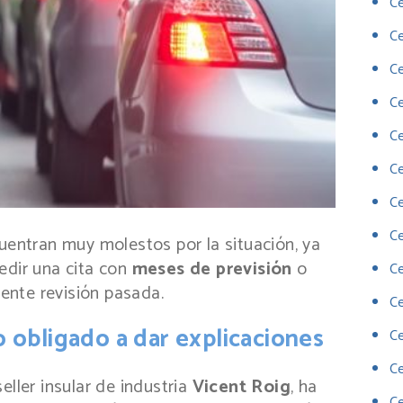
Ce
C
Ce
Ce
Ce
Ce
Ce
Ce
cuentran muy molestos por la situación, ya
edir una cita con
meses de previsión
o
Ce
iente revisión pasada.
Ce
to obligado a dar explicaciones
C
C
eller insular de industria
Vicent Roig
, ha
Ce