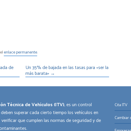
 el
enlace permanente
.
nada de
Un 35% de bajada en las tasas para «ser la
más barata»
→
ión Técnica de Vehículos (ITV)
, es un control
Cita ITV
 deben superar cada cierto tiempo los vehículos en
Cambiar o
 verificar que cumplen las normas de seguridad y de
ontaminantes.
Empresas