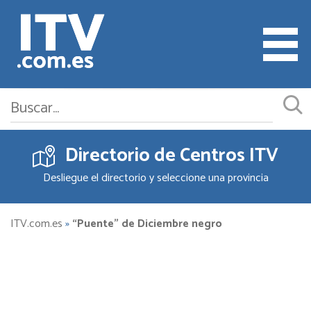
Directorio de Centros ITV
Cita ITV
Desliegue el directorio y seleccione una provincia
Cambiar o Anular Cita
Empresas ITV
ITV.com.es
»
“Puente” de Diciembre negro
Documentación
Precios