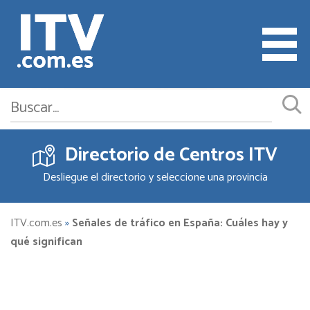
Directorio de Centros ITV
Cita ITV
Desliegue el directorio y seleccione una provincia
Cambiar o Anular Cita
Empresas ITV
ITV.com.es
»
Señales de tráfico en España: Cuáles hay y
qué significan
Documentación
Precios