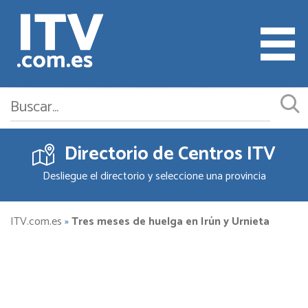
Directorio de Centros ITV
Cita ITV
Desliegue el directorio y seleccione una provincia
Cambiar o Anular Cita
Empresas ITV
ITV.com.es
»
Tres meses de huelga en Irún y Urnieta
Documentación
Precios