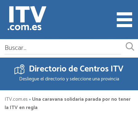
Directorio de Centros ITV
Cita ITV
Desliegue el directorio y seleccione una provincia
Cambiar o Anular Cita
Empresas ITV
ITV.com.es
»
Una caravana solidaria parada por no tener
la ITV en regla
Documentación
Precios