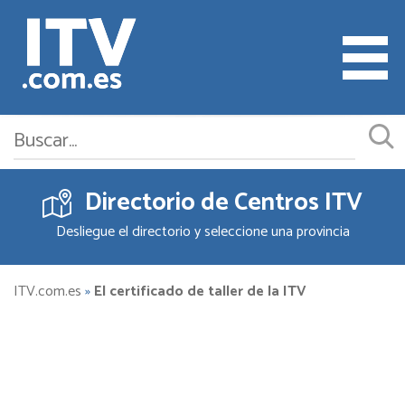
Directorio de Centros ITV
Cita ITV
Desliegue el directorio y seleccione una provincia
Cambiar o Anular Cita
Empresas ITV
ITV.com.es
»
El certificado de taller de la ITV
Documentación
Precios