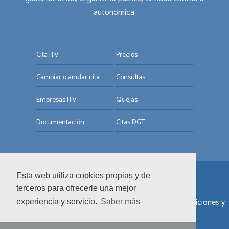
autonómica.
Cita ITV
Precios
Cambiar o anular cita
Consultas
Empresas ITV
Quejas
Documentación
Citas DGT
Esta web utiliza cookies propias y de
© ITV.com.es
terceros para ofrecerle una mejor
Sobre nosotros
|
Informar de un error
|
Términos y condiciones y
experiencia y servicio.
Saber más
términos de uso