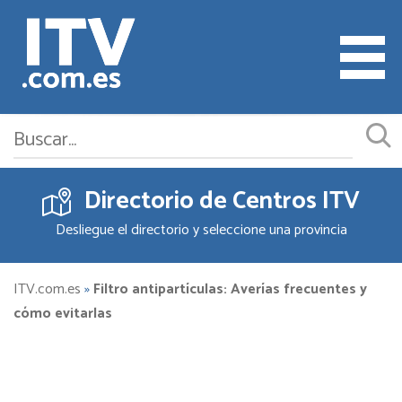
Directorio de Centros ITV
Cita ITV
Desliegue el directorio y seleccione una provincia
Cambiar o Anular Cita
Empresas ITV
ITV.com.es
»
Filtro antipartículas: Averías frecuentes y
cómo evitarlas
Documentación
Precios