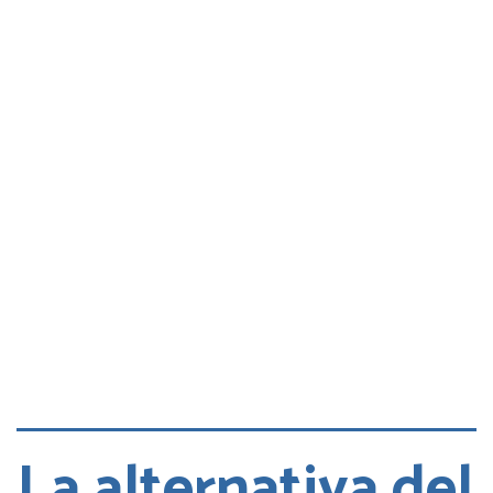
Consultas
Quejas
Cita DGT
La alternativa del