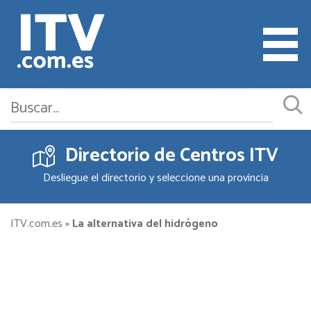
Directorio de Centros ITV
Cita ITV
Desliegue el directorio y seleccione una provincia
Cambiar o Anular Cita
Empresas ITV
ITV.com.es
»
La alternativa del hidrógeno
Documentación
Precios