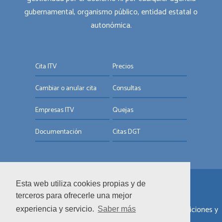
gubernamental, organismo público, entidad estatal o
autonómica.
Cita ITV
Precios
Cambiar o anular cita
Consultas
Empresas ITV
Quejas
Documentación
Citas DGT
Esta web utiliza cookies propias y de
© ITV.com.es
terceros para ofrecerle una mejor
Sobre nosotros
|
Informar de un error
|
Términos y condiciones y
experiencia y servicio.
Saber más