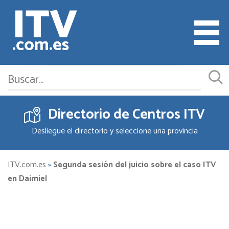
Directorio de Centros ITV
Cita ITV
Desliegue el directorio y seleccione una provincia
Cambiar o Anular Cita
Empresas ITV
ITV.com.es
»
Segunda sesión del juicio sobre el caso ITV
en Daimiel
Documentación
Precios