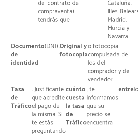
del contrato de
Cataluña,
compraventa)
Illes Balears
tendrás que
Madrid,
Murcia y
Navarra
Documento
(DNI).
Original y
o fotocopia
de
fotocopia
compulsada de
identidad
los del
comprador y del
vendedor.
Tasa
. Justificante
cuánto
, te
entre
l
de
que acredite
cuesta
informamos
Tráfico
el pago de
la tasa
que su
la misma. Si
de
precio se
te estás
Tráfico
encuentra
preguntando