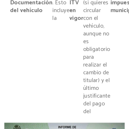
Documentación
. Esto
ITV
(si quieres
impue
del vehículo
incluye
en
circular
munici
la
vigor
con el
vehículo,
aunque no
es
obligatorio
para
realizar el
cambio de
titular) y el
último
justificante
del pago
del