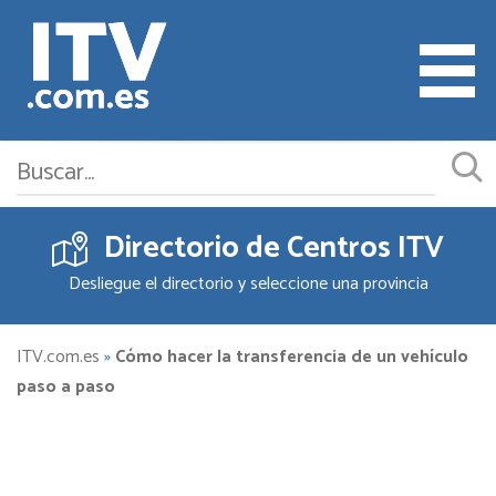
Directorio de Centros ITV
Cita ITV
Desliegue el directorio y seleccione una provincia
Cambiar o Anular Cita
Empresas ITV
ITV.com.es
»
Cómo hacer la transferencia de un vehículo
paso a paso
Documentación
Precios