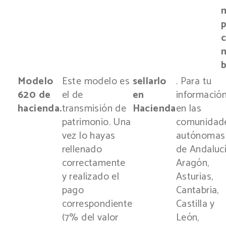
p
b
Modelo
Este modelo es
sellarlo
. Para tu
620 de
el de
en
información
hacienda.
transmisión de
Hacienda
en las
patrimonio. Una
comunidad
vez lo hayas
autónomas
rellenado
de Andalucí
correctamente
Aragón,
y realizado el
Asturias,
pago
Cantabria,
correspondiente
Castilla y
(7% del valor
León,