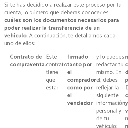
Si te has decidido a realizar este proceso por tu
cuenta, lo primero que deberás conocer es
cuáles son los documentos necesarios para
poder realizar la transferencia de un
vehículo
. A continuación, te detallamos cada
uno de ellos:
Contrato de
Este
firmado
y lo puedes
compraventa.
contrato
tanto por
redactar tu
tiene
el
mismo. En
d
que
comprador
él, debes
p
estar
como por
reflejar la
el
siguiente
vendedor
información
personal y
de tu
m
vehículo: