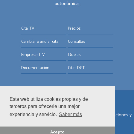
autonómica.
Cita ITV
Precios
Cambiar o anular cita
Consultas
Empresas ITV
Quejas
Documentación
Citas DGT
Esta web utiliza cookies propias y de
© ITV.com.es
terceros para ofrecerle una mejor
Sobre nosotros
|
Informar de un error
|
Términos y condiciones y
experiencia y servicio.
Saber más
términos de uso
|
Política de privacidad y cookies
Acepto