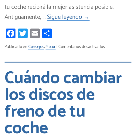
tu coche recibirá la mejor asistencia posible.
Antiguamente, …
Sigue leyendo
→
Facebook
Twitter
Email
Compartir
en
Publicado en
Consejos
,
Motor
|
Comentarios desactivados
Cómo
encontrar
un
Cuándo cambiar
taller
mecánico
los discos de
de
confianza
freno de tu
coche