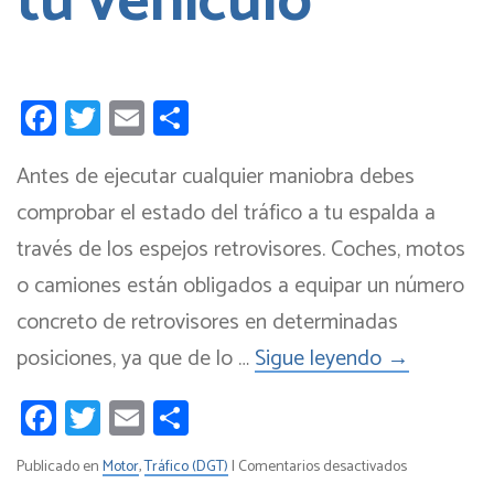
tu vehículo
Facebook
Twitter
Email
Compartir
Antes de ejecutar cualquier maniobra debes
comprobar el estado del tráfico a tu espalda a
través de los espejos retrovisores. Coches, motos
o camiones están obligados a equipar un número
concreto de retrovisores en determinadas
posiciones, ya que de lo …
Sigue leyendo
→
Facebook
Twitter
Email
Compartir
en
Publicado en
Motor
,
Tráfico (DGT)
|
Comentarios desactivados
Los