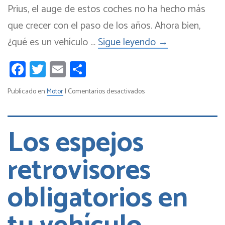
Prius, el auge de estos coches no ha hecho más
que crecer con el paso de los años. Ahora bien,
¿qué es un vehículo …
Sigue leyendo
→
Facebook
Twitter
Email
Compartir
en
Publicado en
Motor
|
Comentarios desactivados
¿Cómo
funcionan
los
Los espejos
vehículos
híbridos?
retrovisores
obligatorios en