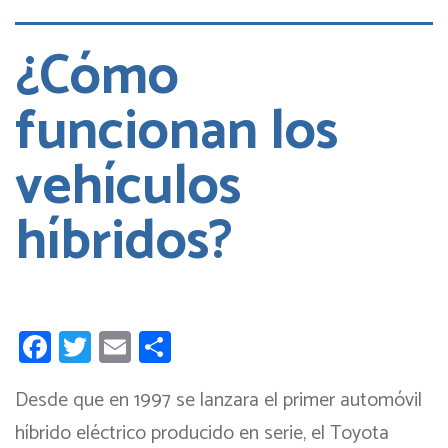
Diagnóstico
de
¿Cómo
a
Bordo
funcionan los
(OBD)
en
vehículos
la
ITV:
Qué
híbridos?
miran
Facebook
Twitter
Email
Compartir
Desde que en 1997 se lanzara el primer automóvil
híbrido eléctrico producido en serie, el Toyota