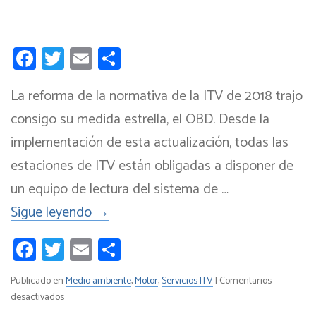
Facebook
Twitter
Email
Compartir
La reforma de la normativa de la ITV de 2018 trajo
consigo su medida estrella, el OBD. Desde la
implementación de esta actualización, todas las
estaciones de ITV están obligadas a disponer de
un equipo de lectura del sistema de …
Sigue leyendo
→
Facebook
Twitter
Email
Compartir
Publicado en
Medio ambiente
,
Motor
,
Servicios ITV
|
Comentarios
en
desactivados
El